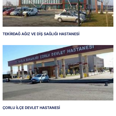
TEKİRDAĞ AĞIZ VE DİŞ SAĞLIĞI HASTANESİ
ÇORLU İLÇE DEVLET HASTANESİ