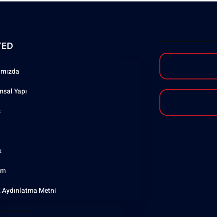
YED
ımızda
msal Yapı
ş
k
şim
 Aydınlatma Metni