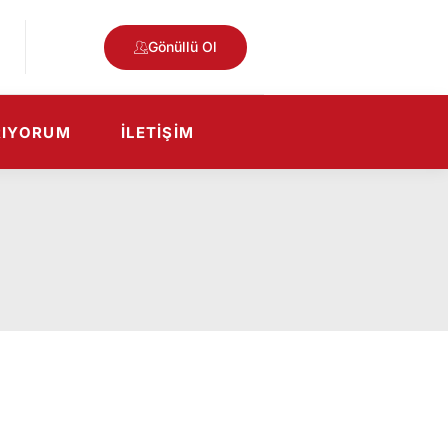
Gönüllü Ol
RIYORUM
İLETIŞIM