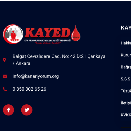
KA
Hakk
Kuru
Balgat Cevizlidere Cad. No: 42 D:21 Çankaya
/ Ankara
Bağı
info@kanariyorum.org
S.S.S
0 850 302 65 26
Tüzü
İleti
KVKK