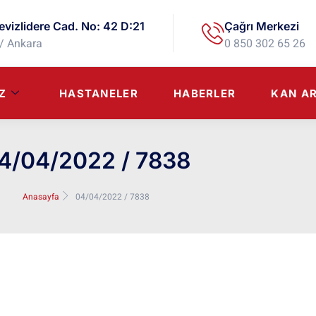
evizlidere Cad. No: 42 D:21
Çağrı Merkezi
/ Ankara
0 850 302 65 26
Z
HASTANELER
HABERLER
KAN A
4/04/2022 / 7838
Anasayfa
04/04/2022 / 7838