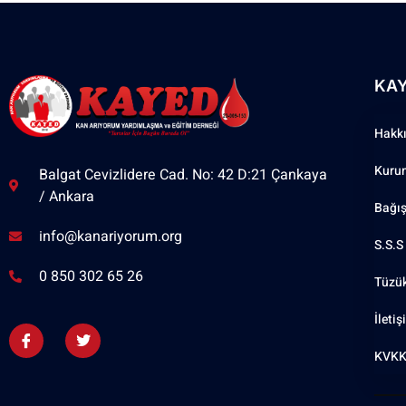
KA
Hakk
Kuru
Balgat Cevizlidere Cad. No: 42 D:21 Çankaya
/ Ankara
Bağı
info@kanariyorum.org
S.S.S
0 850 302 65 26
Tüzü
İleti
KVKK