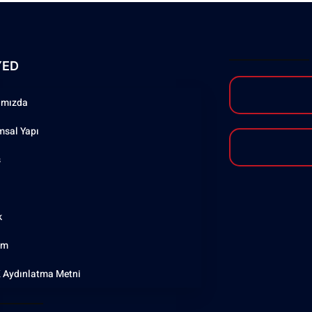
YED
ımızda
msal Yapı
ş
k
şim
 Aydınlatma Metni