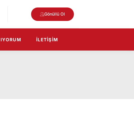
Gönüllü Ol
RIYORUM
İLETIŞIM