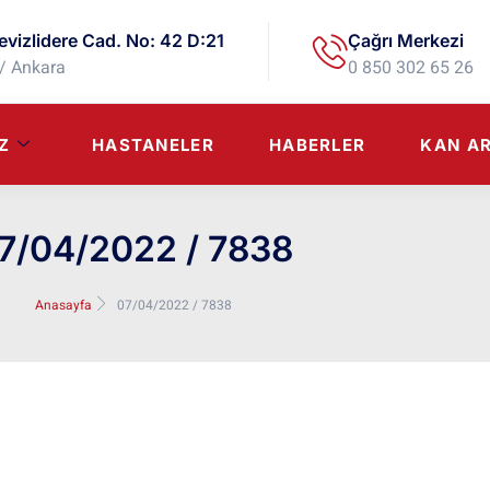
evizlidere Cad. No: 42 D:21
Çağrı Merkezi
/ Ankara
0 850 302 65 26
Z
HASTANELER
HABERLER
KAN A
7/04/2022 / 7838
Anasayfa
07/04/2022 / 7838