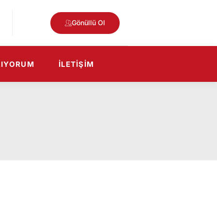
Gönüllü Ol
RIYORUM
İLETIŞIM