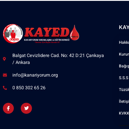
KA
Hakk
Kuru
Balgat Cevizlidere Cad. No: 42 D:21 Çankaya
/ Ankara
Bağı
info@kanariyorum.org
S.S.S
0 850 302 65 26
Tüzü
İleti
KVKK