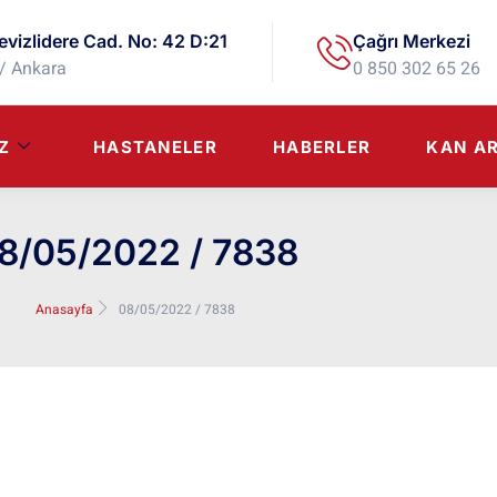
evizlidere Cad. No: 42 D:21
Çağrı Merkezi
/ Ankara
0 850 302 65 26
Z
HASTANELER
HABERLER
KAN A
8/05/2022 / 7838
Anasayfa
08/05/2022 / 7838