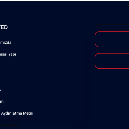
YED
ımızda
msal Yapı
ş
k
şim
 Aydınlatma Metni