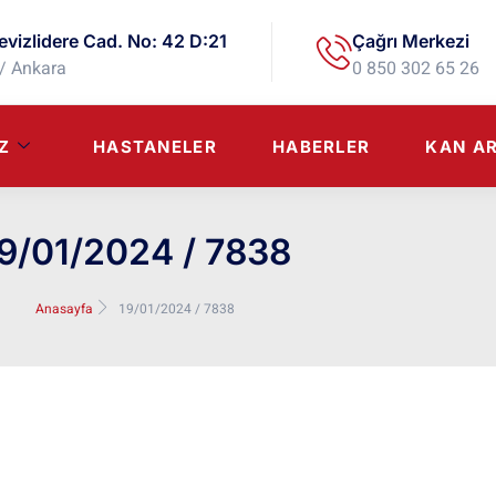
evizlidere Cad. No: 42 D:21
Çağrı Merkezi
/ Ankara
0 850 302 65 26
Z
HASTANELER
HABERLER
KAN A
9/01/2024 / 7838
Anasayfa
19/01/2024 / 7838