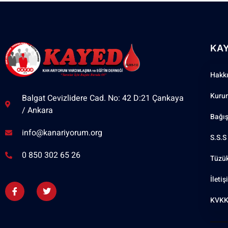
KA
Hakk
Kuru
Balgat Cevizlidere Cad. No: 42 D:21 Çankaya
/ Ankara
Bağı
info@kanariyorum.org
S.S.S
0 850 302 65 26
Tüzü
İleti
KVKK