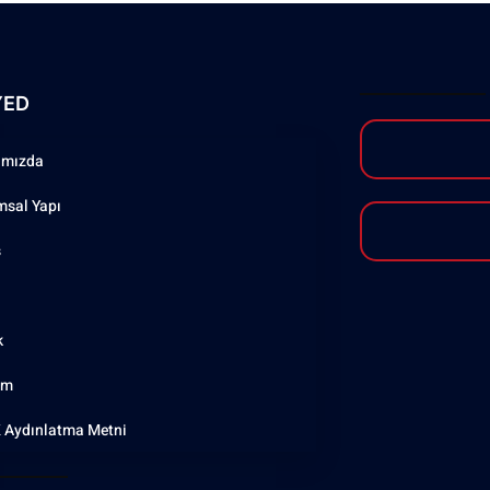
YED
ımızda
msal Yapı
ş
k
şim
 Aydınlatma Metni