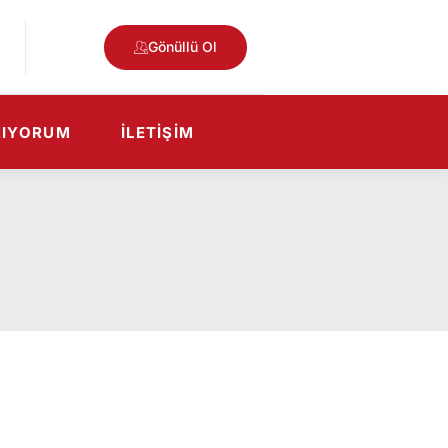
Gönüllü Ol
RIYORUM
İLETIŞIM