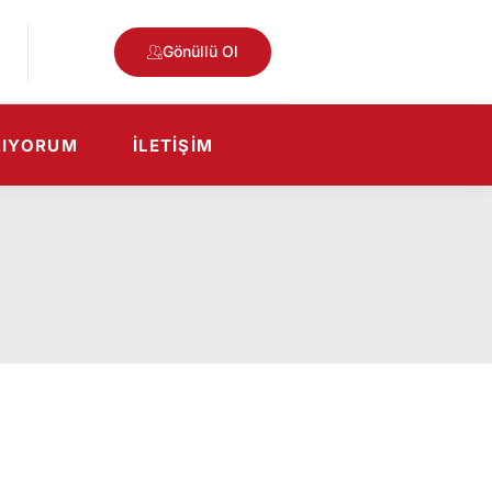
Gönüllü Ol
RIYORUM
İLETIŞIM