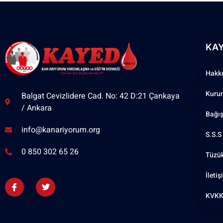
KA
Hakk
Kuru
Balgat Cevizlidere Cad. No: 42 D:21 Çankaya
/ Ankara
Bağı
info@kanariyorum.org
S.S.S
0 850 302 65 26
Tüzü
İleti
KVKK