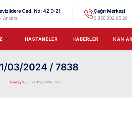
evizlidere Cad. No: 42 D:21
Çağrı Merkezi
/ Ankara
0 850 302 65 26
Z
HASTANELER
HABERLER
KAN A
1/03/2024 / 7838
Anasayfa
21/03/2024 / 7838