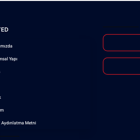
YED
ımızda
msal Yapı
ş
k
şim
 Aydınlatma Metni