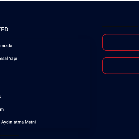
YED
ımızda
msal Yapı
ş
k
şim
 Aydınlatma Metni