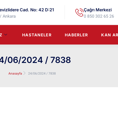
evizlidere Cad. No: 42 D:21
Çağrı Merkezi
/ Ankara
0 850 302 65 26
Z
HASTANELER
HABERLER
KAN A
4/06/2024 / 7838
Anasayfa
24/06/2024 / 7838