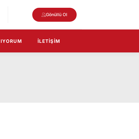
Gönüllü Ol
RIYORUM
İLETIŞIM