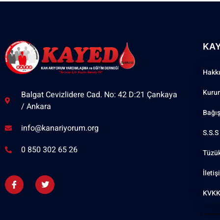
KA
Hakk
Kuru
Balgat Cevizlidere Cad. No: 42 D:21 Çankaya
/ Ankara
Bağı
info@kanariyorum.org
S.S.S
0 850 302 65 26
Tüzü
İleti
KVKK