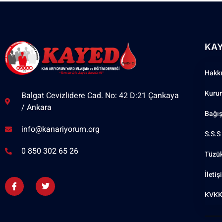
KA
Hakk
Kuru
Balgat Cevizlidere Cad. No: 42 D:21 Çankaya
/ Ankara
Bağı
info@kanariyorum.org
S.S.S
0 850 302 65 26
Tüzü
İleti
KVKK