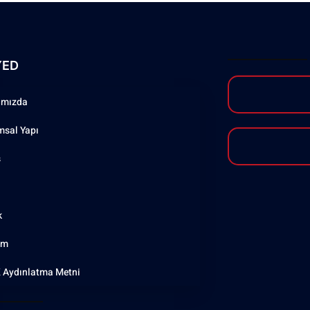
YED
ımızda
msal Yapı
ş
k
şim
 Aydınlatma Metni