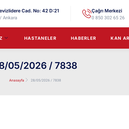
evizlidere Cad. No: 42 D:21
Çağrı Merkezi
/ Ankara
0 850 302 65 26
Z
HASTANELER
HABERLER
KAN A
8/05/2026 / 7838
Anasayfa
28/05/2026 / 7838