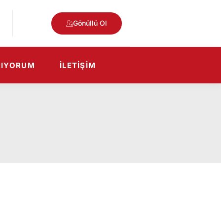
Gönüllü Ol
RIYORUM
İLETIŞIM