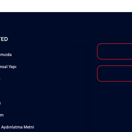
YED
ımızda
msal Yapı
ş
k
şim
 Aydınlatma Metni