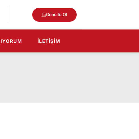
Gönüllü Ol
RIYORUM
İLETIŞIM