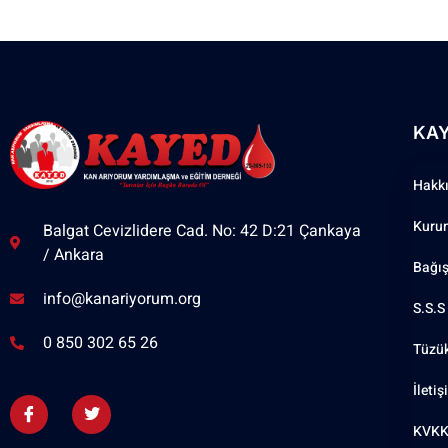
KA
Hakk
Kuru
Balgat Cevizlidere Cad. No: 42 D:21 Çankaya
/ Ankara
Bağı
info@kanariyorum.org
S.S.S
0 850 302 65 26
Tüzü
İleti
KVKK