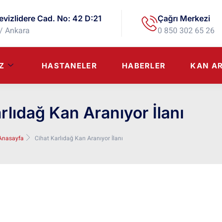
evizlidere Cad. No: 42 D:21
Çağrı Merkezi
/ Ankara
0 850 302 65 26
Z
HASTANELER
HABERLER
KAN A
rlıdağ Kan Aranıyor İlanı
Anasayfa
Cihat Karlıdağ Kan Aranıyor İlanı