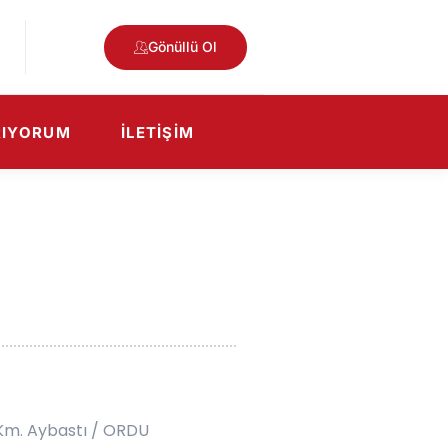
Gönüllü Ol
RIYORUM
İLETIŞIM
 Km. Aybastı / ORDU