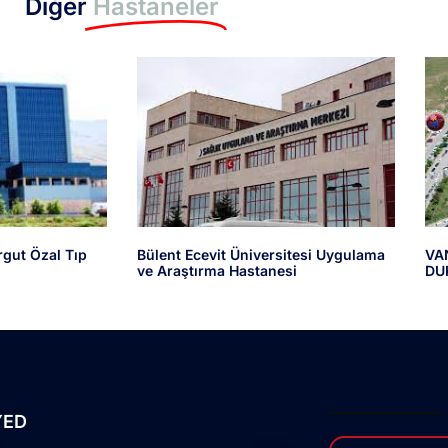
Diğer
Hastaneler
rgut Özal Tıp
Bülent Ecevit Üniversitesi Uygulama
VA
ve Araştırma Hastanesi
DU
YED