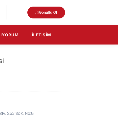
Gönüllü Ol
RIYORUM
İLETIŞIM
Sİ
lv. 253 Sok. No:8