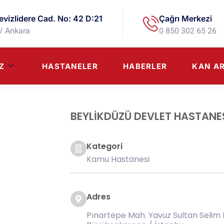
evizlidere Cad. No: 42 D:21
Çağrı Merkezi
/ Ankara
0 850 302 65 26
Z
HASTANELER
HABERLER
KAN A
BEYLİKDÜZÜ DEVLET HASTANE
Kategori
Kamu Hastanesi
Adres
Pınartepe Mah. Yavuz Sultan Selim B