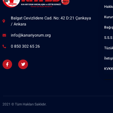
Hakk
Kuru
Balgat Cevizlidere Cad. No: 42 D:21 Çankaya
/ Ankara
Bağı
info@kanariyorum.org
S.S.S
0 850 302 65 26
Tüzü
İleti
KVKK
2021 © Tüm Hakları Saklıdır.