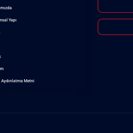
ımızda
msal Yapı
ş
k
şim
 Aydınlatma Metni