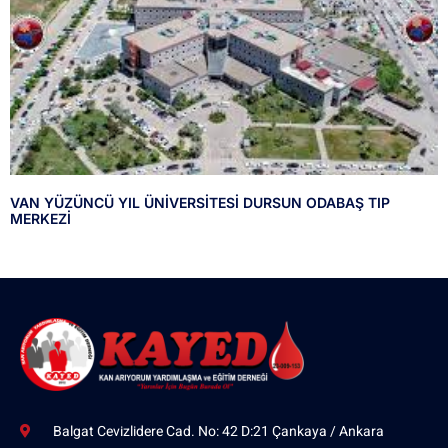
VAN YÜZÜNCÜ YIL ÜNİVERSİTESİ DURSUN ODABAŞ TIP
MERKEZİ
Balgat Cevizlidere Cad. No: 42 D:21 Çankaya / Ankara