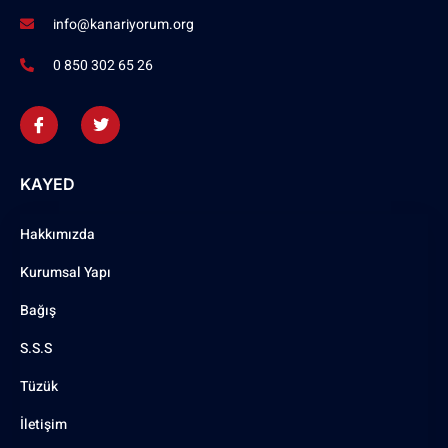
info@kanariyorum.org
0 850 302 65 26
KAYED
Hakkımızda
Kurumsal Yapı
Bağış
S.S.S
Tüzük
İletişim