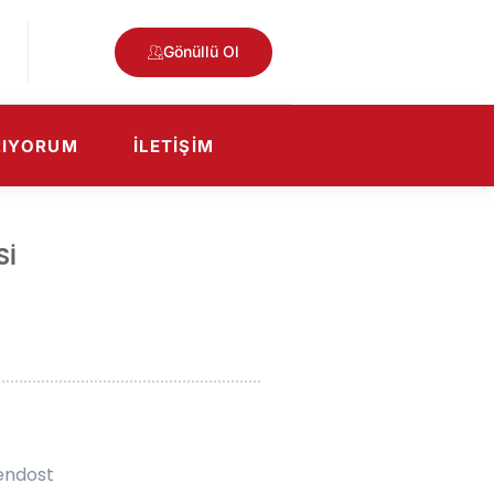
Gönüllü Ol
RIYORUM
İLETIŞIM
SI
lendost