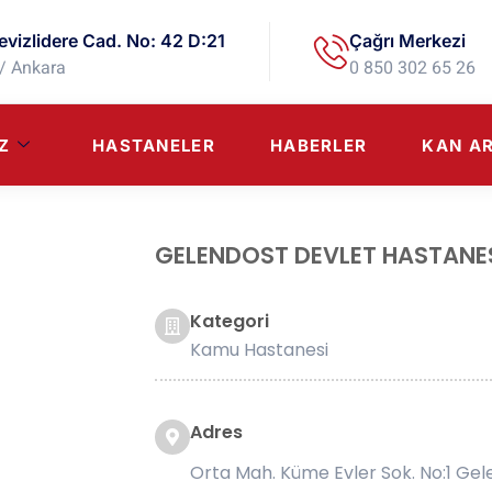
evizlidere Cad. No: 42 D:21
Çağrı Merkezi
/ Ankara
0 850 302 65 26
Z
HASTANELER
HABERLER
KAN A
GELENDOST DEVLET HASTANE
Kategori
Kamu Hastanesi
Adres
Orta Mah. Küme Evler Sok. No:1 Ge