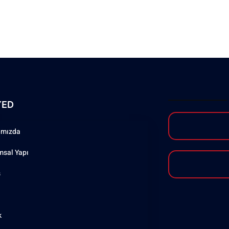
YED
ımızda
msal Yapı
ş
k