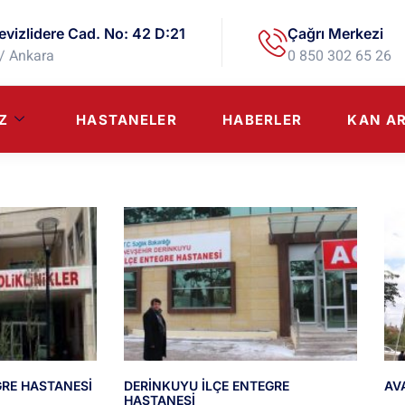
evizlidere Cad. No: 42 D:21
Çağrı Merkezi
/ Ankara
0 850 302 65 26
Z
HASTANELER
HABERLER
KAN A
GRE HASTANESİ
DERİNKUYU İLÇE ENTEGRE
AV
HASTANESİ