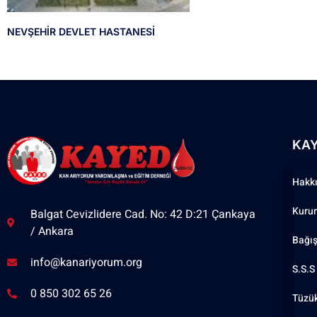
NEVŞEHİR DEVLET HASTANESİ
KA
Hakk
Kuru
Balgat Cevizlidere Cad. No: 42 D:21 Çankaya
/ Ankara
Bağı
info@kanariyorum.org
S.S.S
0 850 302 65 26
Tüzü