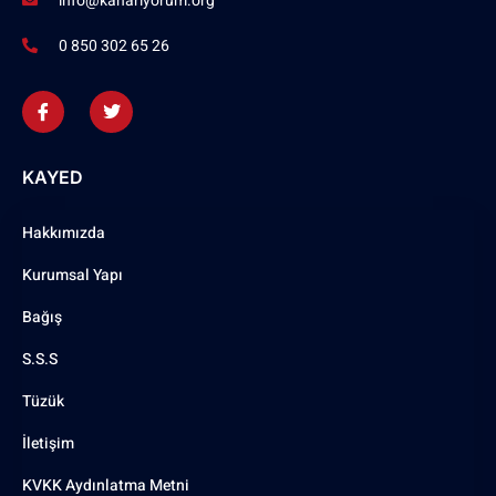
info@kanariyorum.org
0 850 302 65 26
KAYED
Hakkımızda
Kurumsal Yapı
Bağış
S.S.S
Tüzük
İletişim
KVKK Aydınlatma Metni